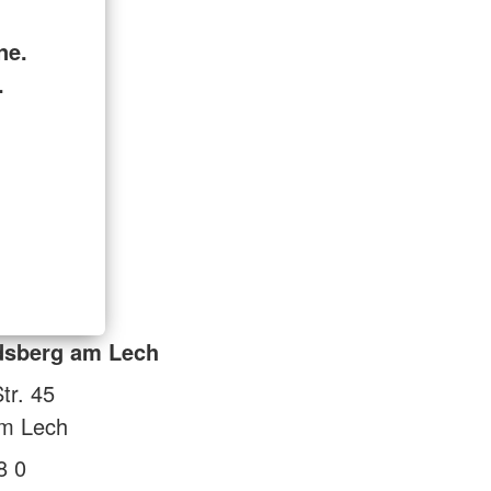
ne.
.
dsberg am Lech
tr. 45
m Lech
8 0