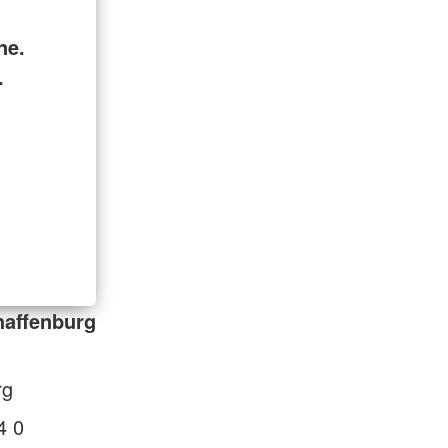
ne.
.
haffenburg
rg
4 0