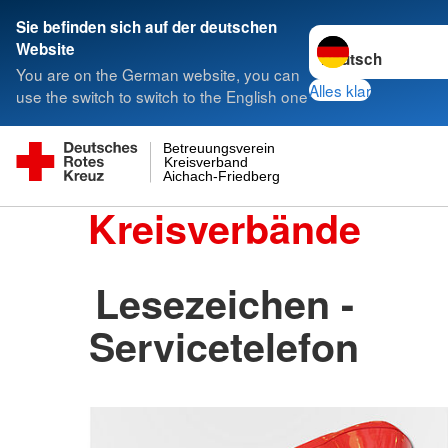
Sie befinden sich auf der deutschen
Sprache wechseln 
Website
You are on the German website, you can
Alles klar
use the switch to switch to the English one
Betreuungsverein
Kreisverband
Aichach-Friedberg
Kreisverbände
Lesezeichen -
Servicetelefon