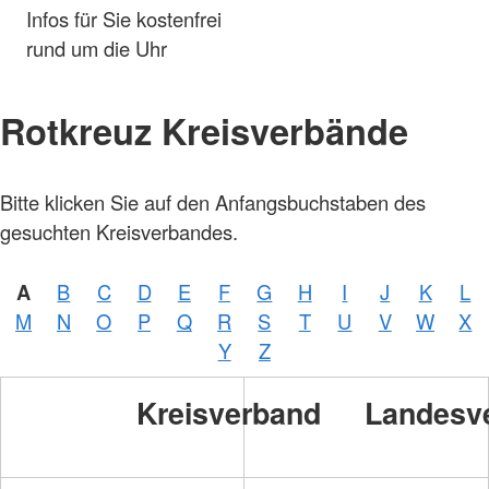
Infos für Sie kostenfrei
rund um die Uhr
Rotkreuz Kreisverbände
Bitte klicken Sie auf den Anfangsbuchstaben des
gesuchten Kreisverbandes.
A
B
C
D
E
F
G
H
I
J
K
L
M
N
O
P
Q
R
S
T
U
V
W
X
Y
Z
Kreisverband
Landesv