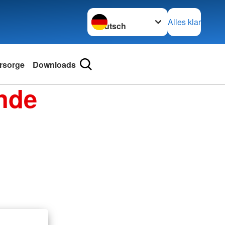
Sprache wechseln zu
Alles klar
rsorge
Downloads
nde