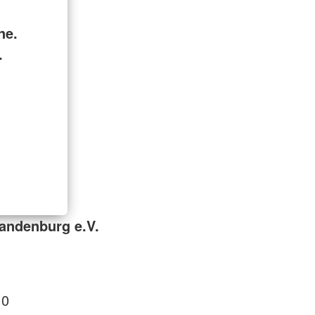
ne.
.
andenburg e.V.
 0