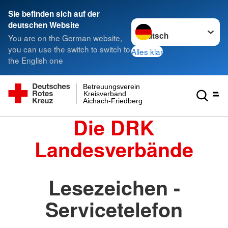
Sie befinden sich auf der
Sprache wechseln zu
deutschen Website
You are on the German website,
you can use the switch to switch to
Alles klar
the English one
Betreuungsverein
Kreisverband
Aichach-Friedberg
Die DRK
Landesverbände
Lesezeichen -
Servicetelefon