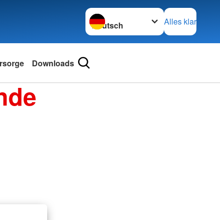
Sprache wechseln zu
Alles klar
rsorge
Downloads
nde