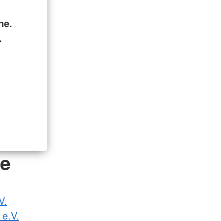
ne.
.
de
V.
 e.V.